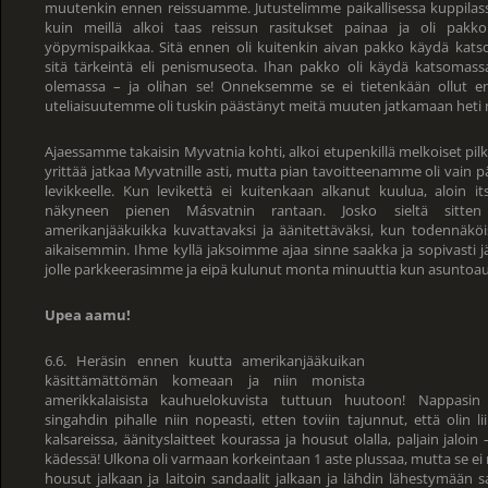
muutenkin ennen reissuamme. Jutustelimme paikallisessa kuppilas
kuin meillä alkoi taas reissun rasitukset painaa ja oli pakk
yöpymispaikkaa. Sitä ennen oli kuitenkin aivan pakko käydä katso
sitä tärkeintä eli penismuseota. Ihan pakko oli käydä katsomassa,
olemassa – ja olihan se! Onneksemme se ei tietenkään ollut en
uteliaisuutemme oli tuskin päästänyt meitä muuten jatkamaan heti
Ajaessamme takaisin Myvatnia kohti, alkoi etupenkillä melkoiset pil
yrittää jatkaa Myvatnille asti, mutta pian tavoitteenamme oli vain p
levikkeelle. Kun levikettä ei kuitenkaan alkanut kuulua, aloin it
näkyneen pienen Másvatnin rantaan. Josko sieltä sitten 
amerikanjääkuikka kuvattavaksi ja äänitettäväksi, kun todennäköis
aikaisemmin. Ihme kyllä jaksoimme ajaa sinne saakka ja sopivasti jä
jolle parkkeerasimme ja eipä kulunut monta minuuttia kun asuntoaut
Upea aamu!
6.6. Heräsin ennen kuutta amerikanjääkuikan
käsittämättömän komeaan ja niin monista
amerikkalaisista kauhuelokuvista tuttuun huutoon! Nappasin
singahdin pihalle niin nopeasti, etten toviin tajunnut, että olin lii
kalsareissa, äänityslaitteet kourassa ja housut olalla, paljain jaloin 
kädessä! Ulkona oli varmaan korkeintaan 1 aste plussaa, mutta se ei
housut jalkaan ja laitoin sandaalit jalkaan ja lähdin lähestymään