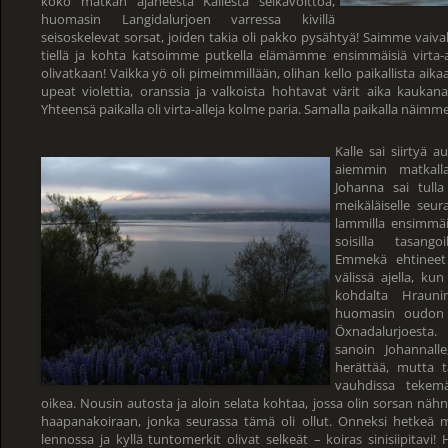
koko matkan ajaneesta Kallesta selkävoittoa,
huomasin Langidalurjoen varressa kivillä
seisoskelevat sorsat, joiden takia oli pakko pysähtyä! Saimme vaiva
tiellä ja kohta katsoimme putkella elämämme ensimmäisiä virta-all
olivatkaan! Vaikka yö oli pimeimmillään, olihan kello paikallista aikaa
upeat violettia, oranssia ja valkoista hohtavat värit aika kaukana 
Yhteensä paikalla oli virta-alleja kolme paria. Samalla paikalla näim
Kalle sai siirtyä 
aiemmin matkal
Johanna sai tulla
meikäläiselle seur
lammilla ensimmäi
soisilla tasango
Emmekä ehtineet
välissä ajella, ku
kohdalta Hrauni
huomasin oudon n
Öxnadalurjoesta.
sanoin Johannalle
herättää, mutta ta
vauhdissa tekemä
oikea. Nousin autosta ja aloin selata kohtaa, jossa olin sorsan näh
haapanakoiraan, jonka seurassa tämä oli ollut. Onneksi hetke
lennossa ja kyllä tuntomerkit olivat selkeät – koiras sinisiipitavi!