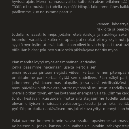
hyvissä ajoin. Meren rannassa vallitsi kuitenkin aivan erilainen sää 
Täällä oli sumuista ja todella kylmää! Niinpä laitoimme lähes kai
päällemme, kun nousimme paattiin.
Veneen lähdettyä 
riskilöitä ja pääs
todella runsaasti lunneja, joitakin etelänkiisloja ja ruokkeja sek
huomion varastivat kuitenkin upeat putkinokat eli myrskylinnut, joi
syystä myrskylinnut eivät kuitenkaan olleet kovin helposti kuvattav
niille liian hidas? Jokunen suula sekä pikkukajava nähtiin myös.
Pian mereltä löytyi myös ensimmäinen lahtivalas,
jonka pääsimme näkemään useita kertoja sen
ensin noustua pintaan neljästä viiteen kertaan ennen pitempää su
onnistuimme pari kertaa löytää sen uudelleen. Pian näkyi pari l
jatkoimme yhä kauemmas ulapalle, jossa vielä edellispäivänä ol
aamupäivälläkin ryhävalaita. Mutta nyt sää oli muuttunut todella su
merellä pitkän tovin, emme löytäneet enempää valaita. Olimme kaikk
tuntui kestävän ikuisuuden, mutta silti staijasimme todella tiuka
olevan erityisen innoissaan valasbongauksesta ja onneksi sen
pyöriäisporukoita nähtäväksemme, jottei kova yritys mennyt ihan 
Palattuamme kolmen tunnin valasreissulta tapasimme satamassa s
Kolbeissonin, jonka kanssa olin vaihdellut joitakin sähköposte