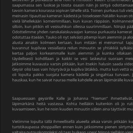
saapumassa sen luokse ja toista osasin näin jo siirtyä odottamaan 
tavoin kamera kourassa sopivan lähelle sitä. Toinen purkaus tuli vielä
meinasin tipauttaa kameran kädestä ja toisekseen hätäilin kuvan otos
vielä lähellekään komeimmillaan, kun kuvan räppäsin. Kolmannest
silloin, kun pitikin eli vesisuihkun ollessa suurimmillaan. Niinpä pä
Odottelimme yhden ranskalaiskuvaajan kanssa purkausta kamerat 
odotuttaa itseään. Tauko oli nyt selvästi pitempi kuin aiemmin ja alo
alusta ainakin kolmeen kertaan, kun mitään ei meinannut tapa
kuvannut kuplivaa vesiallasta reilun minuutin se yhtäkkiä sylkäisi 
kertaa paljon korkeammalle kuin aiemmin ja kuinka ollakaan 
täydellisesti kohdillaan ja kaikki se vesi laskeutui suoraan m
Jatkoimme kuvausta varsin pitkään, kun itsekin halusin saada video
Geysir olisi taas vain höyryävä ja kupliva lätäkkö, mutta kun vettä vain
oli lopulta pakko suojata kamera kädellä ja singahtaa turvaan. Ja 
hauskaa, kun he saivat nauraa meille kahdelle aivan läpimärälle kuvaa
Saapuessaan geysirille Kalle ja Johanna ”hieman” ihmettelivä
läpimärkänä heitä vastassa. Kohta heilläkin kuitenkin oli jo r
kuvaamiseen, kun he noin kuuden minuutin välein aina täyttivät mui
Vietimme lopulta tällä ihmeellisellä alueella aikaa varsin pitkään 
turistikaupassa shoppaillen ennen kuin jatkoimme pienen siirtymän
valtaisa putouskompleksi oli taas huikean upea! Niinpä sielläkin vier