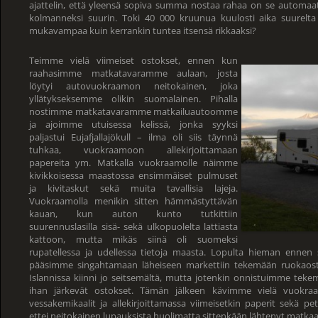
ajattelin, että yleensä sopiva summa nostaa rahaa on se automaat
kolmanneksi suurin. Toki 40 000 kruunua kuulosti aika suurel
mukavampaa kuin kerrankin tuntea itsensä rikkaaksi?
Teimme vielä viimeiset ostokset, ennen kun
raahasimme matkatavaramme aulaan, josta
löytyi autovuokraamon neitokainen, joka
yllätykseksemme olikin suomalainen. Pihalla
nostimme matkatavaramme matkailuautoomme
ja ajoimme utuisessa kelissä, jonka syyksi
paljastui Eujafjallajökull – ilma oli siis täynnä
tuhkaa, vuokraamoon allekirjoittamaan
papereita ym. Matkalla vuokraamolle näimme
kivikkoisessa maastossa ensimmäiset pulmuset
ja kivitaskut sekä muita tavallisia lajeja.
Vuokraamolla menikin sitten hämmästyttävän
kauan, kun auton kunto tutkittiin
suurennuslasilla sisä- sekä ulkopuolelta lattiasta
kattoon, mutta mikäs siinä oli suomeksi
rupatellessa ja udellessa tietoja maasta. Lopulta hieman ennen
pääsimme singahtamaan läheiseen markettiin tekemään ruokaos
Islannissa kiinni jo seitsemältä, mutta jotenkin onnistuimme t
ihan järkevät ostokset. Tämän jälkeen kävimme vielä vuokra
vessakemikaalit ja allekirjoittamassa viimeisetkin paperit sekä
ettei neitokainen lupauksista huolimatta sittenkään lähtenyt matk