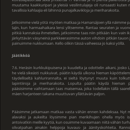
muutama kaakkuripari ja yleisiä vesilintulajeja oli runsaasti kute
tavallisia kahlaajia eli lähinnä punajalkavikloja ja meriharakoita.
Jatkoimme vielä yötä myöten matkaa ja Hamarsájoen yllä näimme paik
lajin, kun harmaahaikara lensi ylitsemme. Rantaa seuraten ja vuonot
pitkiä kannaksia ihmetellen, jatkoimme taas niin pitkään kun vain i
järkyttävän väsyneinä parkkeerasimme auton vihdoin pitkän tauon jäl
painuimme nukkumaan. Kello olikin tässä vaiheessa jo kaksi yöllä.
Jäätikköä
7.6. Heräsin kurkkukipuisena jo kuudelta ja odottelin aikani, josko 
he vielä sikeästi nukkuivat, päätin käydä ulkona hieman käpöttelemä
täydelliseltä kahlurirannalta, ei sieltä löytynyt muuta kuin tolku
lapintiiroja ja meriharakoita. Lopulta päätin käydä hieman p
pääsisimme vaihtamaan taas maisemaa, joka todellakin tällä saarel
mäen harjanteen takana muuttuvan yllättävän paljon.
Pääsimme jatkamaan matkaa vasta vähän ennen kahdeksaa. Nyt m
alavaksi ja aukeilta löysimme pian merikihujen ohella myös is
antoivatkin meille kyytiä, kun osuimme kuvaamaan niitä vähän turh
olivatpahan ainakin helppoja kuvaus- ja äänityskohteita. Ranno