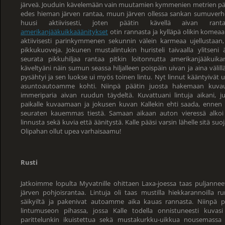
järveä. Jouduin kävelemään vain muutamien kymmenien metrien pä
edes hieman järven rantaa, muun järven ollessa sankan sumuverh
huusi aktiivisesti, joten päätin kävellä aivan rant
amerikanjääkuikkaäänitykset
otin rannasta ja kylläpä olikin komeaa!
aktiivisesti parinkymmenen sekunnin välein karmeaa ujellustaan, 
pikkukuoveja. Jokunen mustalintukin huristeli taivaalla ylitseni 
seurata pikkuhiljaa rantaa pitkin loitonnutta amerikanjääkuika
käveltyäni näin sumun seassa hiljalleen poispäin uivan ja aina välill
pysähtyi ja sen luokse ui myös toinen lintu. Nyt linnut kääntyivät 
asuntoautoamme kohti. Niinpä päätin juosta hakemaan kuvau
immeriparia aivan ruudun täydeltä. Kuvattuani lintuja aikani, 
paikalle kuvaamaan ja jokusen kuvan Kallekin ehti saada, ennen 
seuraten kauemmas tiestä. Samaan aikaan auton vieressä alkoi
linnusta sekä kuvia että äänitystä. Kalle pääsi varsin lähelle sitä 
Olipahan ollut upea varhaisaamu!
Rusti
Jatkoimme lopulta Myvatnille ohittaen Laxa-joessa taas puljanneet
järven pohjoisrantaa. Lintuja oli taas mustilla hiekkarannoilla r
säikyiltä ja pakenivat autoamme aika kauas rannasta. Niinpä
lintumuseon pihassa, jossa Kalle todella onnistuneesti kuvas
parittelunkin ikuistettua sekä mustakurkku-uikkua nousemassa 