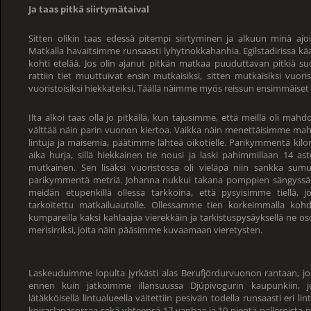
Ja taas pitkä siirtymätaival
Sitten olikin taas edessä pitempi siirtyminen ja alkuun minä ajoin 
Matkalla havaitsimme runsaasti lyhytnokkahanhia. Egilstadirissa
kohti etelää. Jos olin ajanut pitkän matkaa puuduttavan pitkiä suor
rattiin tiet muuttuivat ensin mutkaisiksi, sitten mutkaisiksi vuoris
vuoristoisiksi hiekkateiksi. Täällä näimme myös reissun ensimmäiset
Ilta alkoi taas olla jo pitkällä, kun tajusimme, että meillä oli mahd
välttää näin parin vuonon kiertoa. Vaikka näin menettäisimme mah
lintuja ja maisemia, päätimme lähteä oikotielle. Parikymmentä kilom
aika hurja, sillä hiekkainen tie nousi ja laski pahimmillaan 14 ast
mutkainen. Sen lisäksi vuoristossa oli vieläpä niin sankka sumu
parikymmentä metriä. Johanna nukkui takana pomppien sängyssä v
meidän etupenkillä ollessa tarkkoina, että pysyisimme tiellä, 
tarkoitettu matkailuautolle. Ollessamme tien korkeimmalla kohdal
kumpareilla kaksi kahlaajaa vierekkäin ja tarkistuspysäyksellä ne os
merisirriksi, joita näin pääsimme kuvaamaan vieretysten.
Laskeuduimme lopulta jyrkästi alas Berufjördurvuonon rantaan, j
ennen kuin jatkoimme illansuussa Djúpivogurin kaupunkiin, j
lätäkköisellä lintualueella väitettiin pesivän todella runsaasti eri li
koiraslapasorsaa sekä yhteensä 17 vanhaa ja 10 pientä palleroista po