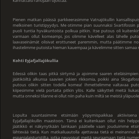
kannattaisi rahojaan sijoittaa.
Pienen matkan päässä parkkeerasimme Vatnajökullin kansallispuisto
melkoinen turistipyydys. Me otimme pian suunnaksi Svartifossin puto
puoli tuntia hyväkuntoista polkua pitkin. Itse putous oli kuitenki
varmaan ollut komeampi, jos olimme kävelleet alas lähelle putous
laavaseinämät olisivat erottuneet paremmin, mutta päätimme no
ihastelimme putoista hieman kauempaa ja kävelimme sitten samaa re
Kohti Eyjafjallajökullia
Edessä olikin taas pitkä siirtymä ja ajoimme saaren eteläisimpien 
jäätiköiltä alkunsa saavien jokien rikkomia, poikki aina Skogafo
putous olikin sitten todella komea! Ihmettelimme valtavaa puto
kiipesimme vielä portaita pitkin ylös. Kalle säikytteli meitä liuka
mutta onneksi tilanne ei ollut niin paha kuin miltä se meistä yläpuolel
Lopulta suuntasimme etsimään yöpymispaikkaa aktiivisena
Eyjafjallajökullin maastoon. Tämä ei kuitenkaan ollut niin helppo
jäätikkö ei näkynytkään lainkaan päätielle vaan jouduimme etsi
lähtevää tietä. Kun matkailuautolla ajettavaa tietä ei meinannut 
espanjalaisturistilta, jotka neuvoivat meitä seuraamaan tietä numer