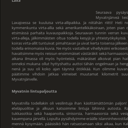
Laxa
Seuraava pysäy
Myvatnjärveä teid
Laxajoessa se kuuluisa virta-allipaikka. Ja niitähän riitti! H
kymmenkunta virta-allia sekä amerikantelkkäkoiraan, joten pia
etsimässä parhaita kuvauspaikkoja. Seuraavan tunnin verran kuv
virta-alleja, jälkimmäisten oltua todella kesyjä ja yhteistyökykyisiä. 
koiras virta-allit tuntuivat pimahtavan ja uivat kerta toisensa jälkeen 
todella erinomaisia kuvia. Ne myös vastailivat vihellyksiini erikoises
havaitsimme myös reissun ensimmäiset västäräkit sekä harmaasorsa
aikana ilmassa oli myös hyönteisiä, mäkäräiset alkoivat pian ha
onneksi mukana ollut hyttyshattu auttoi tähän ongelmaan ja hengi
nenä ja suu oli koko ajan täynnä ötökkää. Kun olimme kuvanne
päätimme vihdoin jatkaa viimeiset muutamat kilometrit suurel
Myvatnjärvelle.
Myvatnin lintupaljoutta
Myvatnilla todellakin oli vesilintuja ihan käsittämättömän paljo
eteläpuolitse ja alkuun katsoimme lintuja lähinnä autosta. Ran
tukkasotkia sekä haapanoita, sinisorsia, harmaasorsia sekä vesi
kauempana järvellä. Lopulta pysähdyimme eräälle islanninhevostilall
mennä kysymään, pääsisikö hän ratsastamaan siksi aikaa, kun Ka