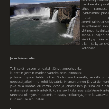
parkkeerata pysä
lähes rannassa
Ryntäsimme pihal
mutta pai
amerikkalaispar
säikyttämään lin
ehtineet kovinka
saada. Ei paljon n
vielä kysymään, et
olla! Säikytteli
kotonaan!
Ja se toinen elis
Tylli sekä reissun ainoaksi jäänyt ampuhaukka
kuitattiin jostain matkan varrelta reissupinnoiksi
ja toinen pysäys tehtiin sitten Godafossin komealla, leveällä putou
nopeasti jatkoimme kohti Myvatnia. Hieman ennen järveä tien varte
joka tällä kohtaa oli varsin leveä ja järvimäinen ja siinä oli run
ensimmäiset amerikantelkät, koiras sekä kaksi naarasta! Amerikante
rannassa oli myös muutamia mustapyrstökuireja, joten kuvattavaa rii
kuin minulle skoupaten.