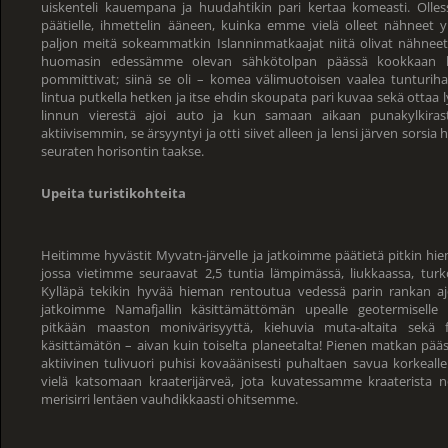
uiskenteli kauempana ja huudahtikin pari kertaa komeasti. Ol
päätielle, ihmettelin ääneen, kuinka emme vielä olleet nähneet 
paljon meitä sokeammatkin Islanninmatkaajat niitä olivat nähne
huomasin edessämme olevan sähkötolpan päässä kookkaan lin
pommittivat; siinä se oli – komea välimuotoisen vaalea tunturi
lintua putkella hetken ja itse ehdin skoupata pari kuvaa sekä ottaa
linnun vierestä ajoi auto ja kun samaan aikaan punakylkirast
aktiivisemmin, se ärsyyntyi ja otti siivet alleen ja lensi järven sorsi
seuraten horisontin taakse.
Upeita turistikohteita
Heitimme hyvästit Myvatn-järvelle ja jatkoimme päätietä pitkin hi
jossa vietimme seuraavat 2,5 tuntia lämpimässä, liukkaassa, turko
Kylläpä tekikin hyvää hieman rentoutua vedessä parin rankan ajo
jatkoimme Namafjallin käsittämättömän upealle geotermiselle 
pitkään maaston monivärisyyttä, kiehuvia muta-altaita sekä f
käsittämätön – aivan kuin toiselta planeetalta! Pienen matkan päässä
aktiivinen tulivuori puhisi kovaäänisesti puhaltaen savua korkealle
vielä katsomaan kraaterijärveä, jota kuvatessamme kraaterist
merisirri lentäen vauhdikkaasti ohitsemme.