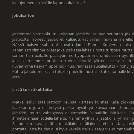
laulujoutsenia, mitä lie luppojoukahaisia?
Jökulsarlón
Jatkoimme Vatnajökullin valtaisan jäätikön reunaa seuraten Jökuls
jäätiköltä irroneet jäävuoret kulkeutuivat virran mukana merelle
Näissä maisemissahan oli kuvattu James Bond – Kuoleman katse -
Tähän asti olimme olleet joka paikassa lähes ainoita turisteja mutta tää
saman tien paikalle päästyämme hyppäsimme omituiseen pyörillä 
jolla kiertelimme puolisen tuntia järvellä jäitten seassa niit
kuvailimme kesyä ”Tappi” isokihua, rannassa sukellellutta kirjohyljet
Kohta jatkoimme sillan toiselle puolelle mustalle tuhkarannalle ku
jäitä.
Lisää turistikohteita
Matka jatkui taas jäätikön reunaa kiertäen kunnes Kalle plokkasi
kaakkurin, jota oli tietysti pakko pysähtyä kuvaamaan. Seuraav
jäätikkö, mutta vahingossa osuimmekin Svinafellin jäätikölle. On
ihmettelemään todella läheltä. Näimme ylhäällä jäätiköllä ryhmän jäät
Saimmekin kuvan siitä, minkälainen tällainen retki olisi, japanilai
portaita, jotta heidän olisi hyvä kävellä siellä – aaargh! Tiesimmepähä