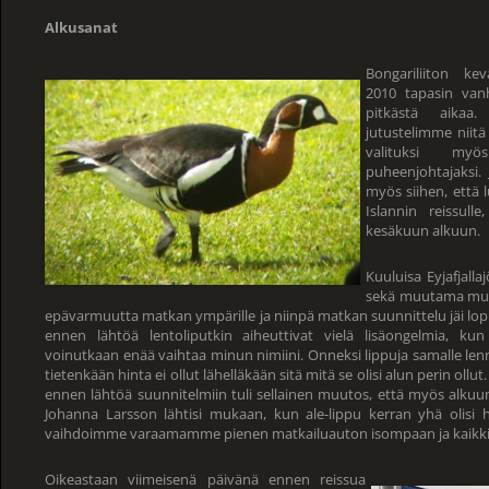
Alkusanat
Bongariliiton ke
2010 tapasin van
pitkästä aikaa
jutustelimme niitä 
valituksi myö
puheenjohtajaksi.
myös siihen, että l
Islannin reissull
kesäkuun alkuun.
Kuuluisa Eyjafjall
sekä muutama muu 
epävarmuutta matkan ympärille ja niinpä matkan suunnittelu jäi lopu
ennen lähtöä lentoliputkin aiheuttivat vielä lisäongelmia, kun
voinutkaan enää vaihtaa minun nimiini. Onneksi lippuja samalle lenn
tietenkään hinta ei ollut lähelläkään sitä mitä se olisi alun perin ollut
ennen lähtöä suunnitelmiin tuli sellainen muutos, että myös alkuun
Johanna Larsson lähtisi mukaan, kun ale-lippu kerran yhä olisi 
vaihdoimme varaamamme pienen matkailuauton isompaan ja kaikki o
Oikeastaan viimeisenä päivänä ennen reissua