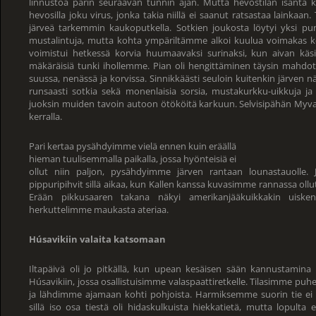
linnustoa parin seuraavan tunnin ajan. Mutta hevostilan isäntä ke
hevosilla joku virus, jonka takia niillä ei saanut ratsastaa lainkaan
järveä tarkemmin kaukoputkella. Sotkien joukosta löytyi yksi p
mustalintuja, mutta kohta ympäriltämme alkoi kuulua voimakas k
voimistui hetkessä korvia huumaavaksi surinaksi, kun aivan käs
mäkäräisiä tunki ihollemme. Pian oli hengittäminen täysin mahdoto
suussa, nenässä ja korvissa. Sinnikkäästi seuloin kuitenkin järven 
runsaasti sotkia sekä monenlaisia sorsia, mustakurkku-uikkuja j
juoksin muiden tavoin autoon ötököitä karkuun. Selvisipähän Myva
kerralla.
Pari kertaa pysähdyimme vielä ennen kuin eräällä
hieman tuulisemmalla paikalla, jossa hyönteisiä ei
ollut niin paljon, pysähdyimme järven rantaan lounastauolle
pippuripihvit sillä aikaa, kun Kallen kanssa kuvasimme rannassa oll
Erään pikkusaaren takana näkyi amerikanjääkuikkakin uiske
herkuttelimme maukasta ateriaa.
Húsavikiin valaita katsomaan
Iltapäivä oli jo pitkällä, kun upean kesäisen sään kannustamina
Húsavikiin, jossa osallistuisimme valaspaattiretkelle. Tilasimme puhel
ja lähdimme ajamaan kohti pohjoista. Harmiksemme suorin tie ei 
sillä iso osa tiestä oli hidaskulkuista hiekkatietä, mutta lopult