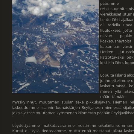
pääsimme ku
reissusuunnitelmis
vierekkäiset istum
Lento lähti ajallaa
oli todella upea
kuulokkeet, jott
olevan penkin
kosketusnäytöltä
katsomaan varsin
Hetken jutuste
katsottavaksi pit
kestikin lähes lop
Lopulta Islanti alk
jo ihmettelimme u
laskeutumista k
meren yllä siten
määrittämään
myrskylinnut, muutaman suulan sekä pikkukajavan. Hieman rei
laskeuduimme Islannin lounaiskärjen Reykjanesin niemessä sijaitsev
joka sijaitsee muutaman kymmenen kilometrin päähän Reykjavikista
Löydettyämme matkatavaramme, nostimme aikalailla summamut
Kurssi oli kyllä tiedossamme, mutta enpä malttanut alkaa laskes