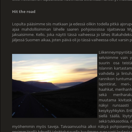
Hit the road
Lopulta pääsimme siis matkaan ja edessä olikin todella pitkä ajorup
ajaa mahdollisimman lähelle saaren pohjoisosissa sijaitsevaa M
jaksaisimme. Kello, joka näytti tässä vaiheessa jo lähes iltakahdeks
jäljessä Suomen aikaa, joten päivä oli jo tässä vaiheessa ollut varsin p
Liikenneympyröitä 
selvisimme vain y
suurin osa teist
Islannin kartastam
vaihdella ja lintuh
rannikon tuntumass
lapintiirat, mer
haahkat, merihanhe
sekä meriharak
muutama kivitask
näkyi runsaasti
kesykyyhkykin. Erila
siellä täällä, löyt
sekä tukkasotkia, 
myöhemmin myös taveja. Taivaanvuohia alkoi näkyä pohjoisem
ensimmäisellä lyhyellä jaloittelutauolla kuulimme runsaasti laulavia