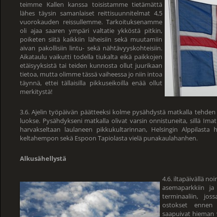
teimme Kallen kanssa toisistamme tietämättä
lähes täysin samanlaiset reittisuunnitelmat 4,5
vuorokauden reissullemme. Tarkoituksenamme
oli ajaa saaren ympäri valtatie ykköstä pitkin,
poiketen siitä kaikkiin läheisiin sekä muutamiin
aivan pakollisiin lintu- sekä nähtävyyskohteisiin.
Aikataulu vaikutti todella tiukalta eikä paikkojen
etäisyyksistä tai teiden kunnosta ollut juurikaan
tietoa, mutta olimme tässä vaiheessa jo niin intoa
täynnä, ettei tällaisilla pikkuseikoilla enää ollut
merkitystä!
3.6. Ajelin työpäivän päätteeksi kolme pysähdystä matkalla tehd
luokse. Pysähdykseni matkalla olivat varsin onnistuneita, sillä I
harvakseltaan laulaneen pikkukultarinnan, Helsingin Alppilasta 
keltahempon sekä Espoon Tapiolasta vielä punakaulahanhen.
Alkusähellystä
4.6. iltapäivällä n
asemaparkkiin ja
terminaaliin, jos
ostokset ennen 
saapuivat hieman 