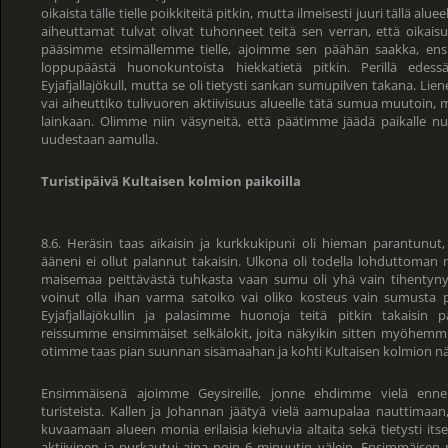
oikaista tälle tielle poikkiteitä pitkin, mutta ilmeisesti juuri tällä alue
aiheuttamat tulvat olivat tuhonneet teitä sen verran, että oikais
pääsimme etsimällemme tielle, ajoimme sen päähän saakka, ens
loppupäästä huonokuntoista hiekkatietä pitkin. Perillä edes
Eyjafjallajökull, mutta se oli tietysti sankan sumupilven takana. Lie
vai aiheuttiko tulivuoren aktiivisuus alueelle tätä sumua muutoin, m
lainkaan. Olimme niin väsyneitä, että päätimme jäädä paikalle n
uudestaan aamulla.
Turistipäivä Kultaisen kolmion paikoilla
8.6. Heräsin taas aikaisin ja kurkkukipuni oli hieman parantunut,
ääneni ei ollut palannut takaisin. Ulkona oli todella lohduttoman 
maisemaa peittävästä tuhkasta vaan sumu oli yhä vain tihentynyt j
voinut olla ihan varma satoiko vai oliko kosteus vain sumusta 
Eyjafjallajökullin ja palasimme huonoja teitä pitkin takaisin 
reissumme ensimmäiset selkälokit, joita näkyikin sitten myöhemmin i
otimme taas pian suunnan sisämaahan ja kohti Kultaisen kolmion n
Ensimmäisenä ajoimme Geysireille, jonne ehdimme vielä enne
turisteista. Kallen ja Johannan jäätyä vielä aamupalaa nauttimaan
kuvaamaan alueen monia erilaisia kiehuvia altaita sekä tietysti itse 
aktiivinen ja purkautui aina noin 6 minuutin välein. Ensimmäisen 