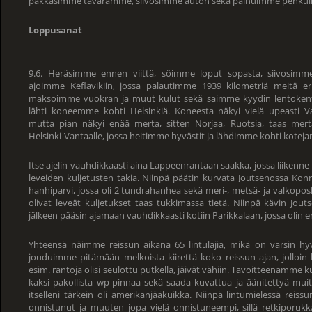
pakkasimme tavaramme, siivosimme auton sekä painuimme pehkuihin
Loppusanat
9.6. Heräsimme ennen viittä, söimme loput sopasta, siivosim
ajoimme Keflavikiin, jossa palautimme 1939 kilometriä meitä er
maksoimme vuokran ja muut kulut sekä saimme kyydin lentokent
lähti koneemme kohti Helsinkiä. Koneesta näkyi vielä upeasti Va
mutta pian näkyi enää merta, sitten Norjaa, Ruotsia, taas mer
Helsinki-Vantaalle, jossa heitimme hyvästit ja lähdimme kohti kotej
Itse ajelin vauhdikkaasti aina Lappeenrantaan saakka, jossa liikenn
leveiden kuljetusten takia. Niinpä päätin kurvata Joutsenossa Kon
hanhiparvi, jossa oli 2 tundrahanhea sekä meri-, metsä- ja valkoposki
olivat leveät kuljetukset taas tukkimassa tietä. Niinpä kävin Jouts
jälkeen pääsin ajamaan vauhdikkaasti kotiin Parikkalaan, jossa olin 
Yhteensä näimme reissun aikana 65 lintulajia, mikä on varsin h
jouduimme pitämään melkoista kiirettä koko reissun ajan, jolloin k
esim. rantoja olisi seulottu putkella, jäivät vähiin. Tavoitteenamme ku
kaksi pakollista wp-pinnaa sekä saada kuvattua ja äänitettyä muita 
itselleni tärkein oli amerikanjääkuikka. Niinpä lintumielessä reiss
onnistunut ja muuten jopa vielä onnistuneempi, sillä retkiporukk