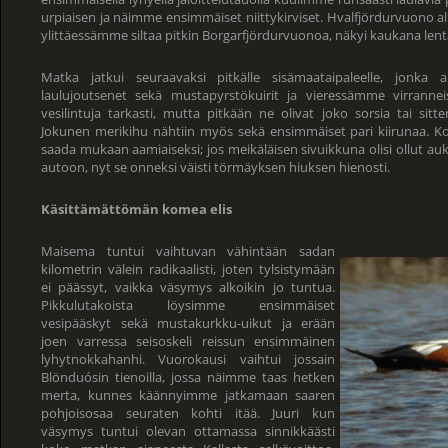
urpiaisen ja näimme ensimmäiset niittykirviset. Hvalfjördurvuono alit
ylittäessämme siltaa pitkin Borgarfjördurvuonoa, näkyi kaukana len
Matka jatkui seuraavaksi pitkälle sisämaataipaleelle, jonk
laulujoutsenet sekä mustapyrstökuirit ja vieressämme virrannei
vesilintuja tarkasti, mutta pitkään ne olivat joko sorsia tai sitte
Jokunen merikihu nähtiin myös sekä ensimmäiset pari kiirunaa. Kol
saada mukaan aamiaiseksi; jos meikäläisen sivuikkuna olisi ollut auki,
autoon, nyt se onneksi väisti törmäyksen hiuksen hienosti.
Käsittämättömän komea elis
Maisema tuntui vaihtuvan vähintään sadan
kilometrin välein radikaalisti, joten tylsistymään
ei päässyt, vaikka väsymys alkoikin jo tuntua.
Pikkulutakoista löysimme ensimmäiset
vesipääskyt sekä mustakurkku-uikut ja erään
joen varressa seisoskeli reissun ensimmäinen
lyhytnokkahanhi. Vuorokausi vaihtui jossain
Blönduósin tienoilla, jossa näimme taas hetken
merta, kunnes käännyimme jatkamaan saaren
pohjoisosaa seuraten kohti itää. Juuri kun
väsymys tuntui olevan ottamassa sinnikkäästi