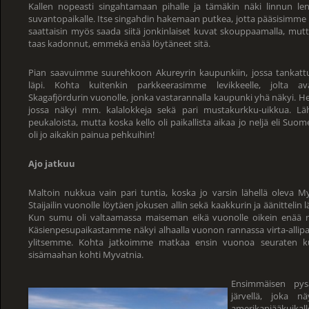
Kallen nopeasti singahtamaan pihalle ja tämäkin näki linnun len
suvantopaikalle. Itse singahdin hakemaan putkea, jotta pääsisimme
saattaisin myös saada siitä jonkinlaiset kuvat skouppaamalla, mutta
taas kadonnut, emmekä enää löytäneet sitä.
Pian saavuimme suurehkoon Akureyrin kaupunkiin, jossa tanka
läpi. Kohta kuitenkin parkkeerasimme levikkeelle, jolta 
Skagafjördurin vuonolle, jonka vastarannalla kaupunki yhä näkyi. He
jossa näkyi mm. kalalokkeja sekä pari mustakurkku-uikkua. Läh
peukaloista, mutta koska kello oli paikallista aikaa jo neljä eli Suo
oli jo aikakin painua pehkuihin!
Ajo jatkuu
Maltoin nukkua vain pari tuntia, koska jo varsin lähellä oleva My
Staijailin vuonolle löytäen jokusen allin sekä kaakkurin ja äänittelin l
Kun sumu oli valtaamassa maiseman eikä vuonolle oikein enää nä
Käsienpesupaikastamme näkyi alhaalla vuonon rannassa virta-allipa
ylitsemme. Kohta jatkoimme matkaa ensin vuonoa seuraten ku
sisämaahan kohti Myvatnia.
Ensimmäisen pys
järvellä, joka nä
amerikanjääkuik