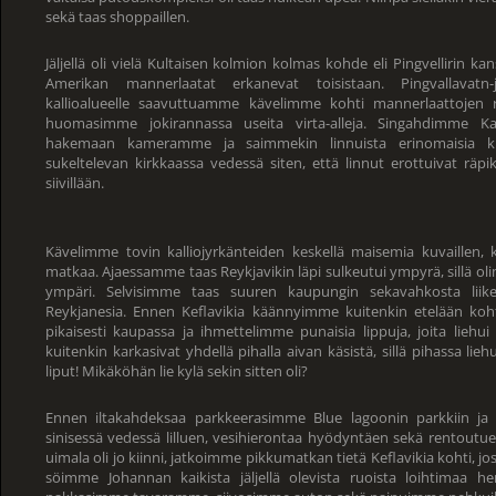
sekä taas shoppaillen.
Jäljellä oli vielä Kultaisen kolmion kolmas kohde eli Pingvellirin ka
Amerikan mannerlaatat erkanevat toisistaan. Pingvallavatn-jä
kallioalueelle saavuttuamme kävelimme kohti mannerlaattojen re
huomasimme jokirannassa useita virta-alleja. Singahdimme Kal
hakemaan kameramme ja saimmekin linnuista erinomaisia ku
sukeltelevan kirkkaassa vedessä siten, että linnut erottuivat räp
siivillään.
Kävelimme tovin kalliojyrkänteiden keskellä maisemia kuvaillen
matkaa. Ajaessamme taas Reykjavikin läpi sulkeutui ympyrä, sillä ol
ympäri. Selvisimme taas suuren kaupungin sekavahkosta liik
Reykjanesia. Ennen Keflavikia käännyimme kuitenkin etelään koh
pikaisesti kaupassa ja ihmettelimme punaisia lippuja, joita liehui 
kuitenkin karkasivat yhdellä pihalla aivan käsistä, sillä pihassa l
liput! Mikäköhän lie kylä sekin sitten oli?
Ennen iltakahdeksaa parkkeerasimme Blue lagoonin parkkiin ja l
sinisessä vedessä lilluen, vesihierontaa hyödyntäen sekä rentoutu
uimala oli jo kiinni, jatkoimme pikkumatkan tietä Keflavikia kohti, j
söimme Johannan kaikista jäljellä olevista ruoista loihtimaa her