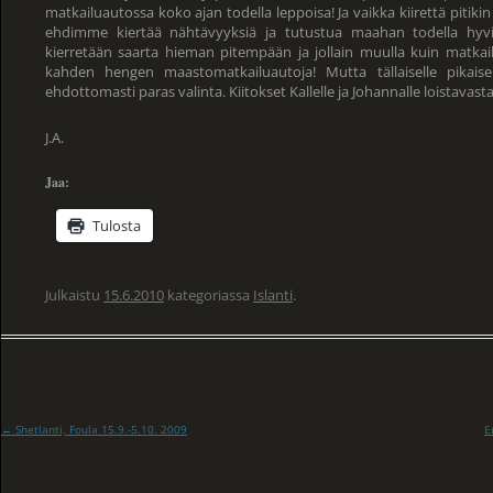
matkailuautossa koko ajan todella leppoisa! Ja vaikka kiirettä pitikin ja
ehdimme kiertää nähtävyyksiä ja tutustua maahan todella hyvin.
kierretään saarta hieman pitempään ja jollain muulla kuin matkail
kahden hengen maastomatkailuautoja! Mutta tällaiselle pikaisel
ehdottomasti paras valinta. Kiitokset Kallelle ja Johannalle loistavasta
J.A.
Jaa:
Tulosta
Julkaistu
15.6.2010
kategoriassa
Islanti
.
←
Shetlanti, Foula 15.9.-5.10. 2009
E
Artikkelien
selaus