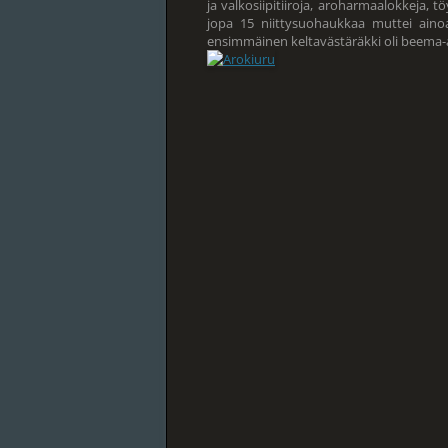
ja valkosiipitiiroja, aroharmaalokkeja, 
jopa 15 niittysuohaukkaa muttei ainoa
ensimmäinen keltavästäräkki oli beema-alal