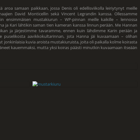
aroa samaan paikkaan, jossa Denis oli edellisviikolla leiriytynyt meille
nnaajien David Monticellin sekä Vincent Legrandin kanssa. Ollessamme
n ensimmäisen mustakiurun – WP-pinnan meille kaikille – lennossa
na ja Kari lähtikin saman tien kameran kanssa linnun perään. Me Hannan
paikan ja järjestimme tavaramme, ennen kuin lähdimme Karin perään ja
 puselikosta aavikkokultarinnan, jota Hanna jäi kuvaamaan – olihan
nut jonkinlaisia kuvia aroista mustakiuruista, joita oli paikalla kolme koirasta
entäneet kauemmaksi, mutta yksi koiras päästi minutkin kuvaamaan itseään