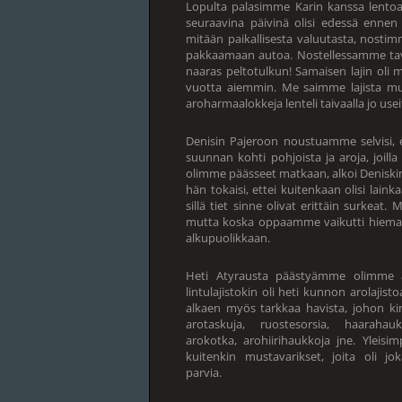
Lopulta palasimme Karin kanssa lentoase
seuraavina päivinä olisi edessä ennen
mitään paikallisesta valuutasta, nos
pakkaamaan autoa. Nostellessamme tav
naaras peltotulkun! Samaisen lajin ol
vuotta aiemmin. Me saimme lajista m
aroharmaalokkeja lenteli taivaalla jo usei
Denisin Pajeroon noustuamme selvisi, 
suunnan kohti pohjoista ja aroja, joil
olimme päässeet matkaan, alkoi Deniskin
hän tokaisi, ettei kuitenkaan olisi lain
sillä tiet sinne olivat erittäin surkea
mutta koska oppaamme vaikutti hiema
alkupuolikkaan.
Heti Atyrausta päästyämme olimme ar
lintulajistokin oli heti kunnon arolajistoa
alkaen myös tarkkaa havista, johon ki
arotaskuja, ruostesorsia, haarahaukk
arokotka, arohiirihaukkoja jne. Yleisimp
kuitenkin mustavarikset, joita oli jok
parvia.