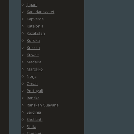
Japani
Kanarian saaret
Kapverde
Katalonia
Kazakstan
Korsika
Kreikka
Kuwait
Madeira
Marokko
Norja
Oman
Portugali
Ranska
Ranskan Guayana
Sardinia
Shetlanti
Sisilia
Skotlanti