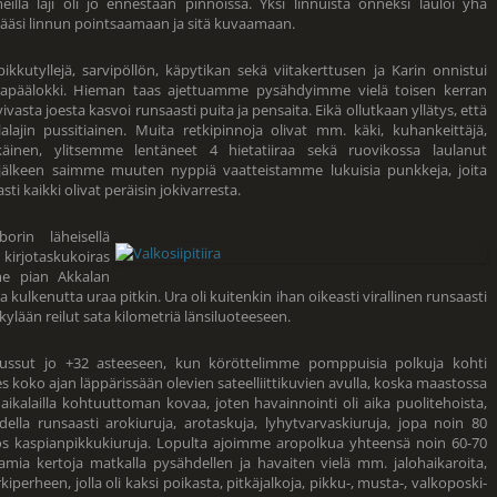
meillä laji oli jo ennestään pinnoissa. Yksi linnuista onneksi lauloi yhä
i pääsi linnun pointsaamaan ja sitä kuvaamaan.
utyllejä, sarvipöllön, käpytikan sekä viitakerttusen ja Karin onnistui
päälokki. Hieman taas ajettuamme pysähdyimme vielä toisen kerran
ivasta joesta kasvoi runsaasti puita ja pensaita. Eikä ollutkaan yllätys, että
alajin pussitiainen. Muita retkipinnoja olivat mm. käki, kuhankeittäjä,
käinen, ylitsemme lentäneet 4 hietatiiraa sekä ruovikossa laulanut
lkeen saimme muuten nyppiä vaatteistamme lukuisia punkkeja, joita
sti kaikki olivat peräisin jokivarresta.
rin läheisellä
kirjotaskukoiras
me pian Akkalan
a kulkenutta uraa pitkin. Ura oli kuitenkin ihan oikeasti virallinen runsaasti
ylään reilut sata kilometriä länsiluoteeseen.
oussut jo +32 asteeseen, kun köröttelimme pomppuisia polkuja kohti
hes koko ajan läppärissään olevien sateelliittikuvien avulla, koska maastossa
i aikalailla kohtuuttoman kovaa, joten havainnointi oli aika puolitehoista,
lla runsaasti arokiuruja, arotaskuja, lyhytvarvaskiuruja, jopa noin 80
yös kaspianpikkukiuruja. Lopulta ajoimme aropolkua yhteensä noin 60-70
mia kertoja matkalla pysähdellen ja havaiten vielä mm. jalohaikaroita,
perheen, jolla oli kaksi poikasta, pitkäjalkoja, pikku-, musta-, valkoposki-