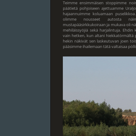
Teimme ensimmäisen stoppimme noin 
päätietä pohjoiseen ajettuamme Uraljok
hajaannuimme koluamaan puselikkoa.
olimme nousseet autosta näim
mustapääsirkkukoiraan ja mukava oli n
mehiläissyöjiä sekä harjalintuja. Ehdin k
vain hetken, kun altani hiekkatörmältä p
hekin näkivät sen laskeutuvan joen tois
pääsimme ihailemaan tätä valtaisaa pöll