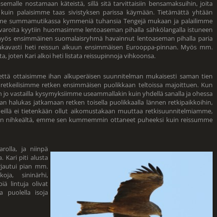
malle nostamaan käteistä, sillä sitä tarvittaisiin bensamaksuihin, joita
 kuin palaisimme taas sivistyksen parissa käymään. Tietämättä yhtään
timme summamutikassa kymmeniä tuhansia Tengejä mukaan ja palailimme
aroita kyytiin huomasimme lentoaseman pihalla sähkölangalla istuneen
i myös ensimmäinen suomalaisryhmä havainnut lentoaseman pihalla paria
ukavasti heti reissun alkuun ensimmäisen Eurooppa-pinnan. Myös mm.
ta, joten Kari alkoi heti listata reissupinnoja vihkoonsa.
että ottaisimme ihan alkuperäisen suunnitelman mukaisesti saman tien
la retkeilisimme retken ensimmäisen puolikkaan teltoissa majoittuen. Kun
 jo vastailla kysymyksiimme useammallakin kuin yhdellä sanalla ja ohessa
kaan halukas jatkamaan retken toisella puolikkaalla lännen retkipaikkoihin,
t. Meillä ei tietenkään ollut aikomustakaan muuttaa retkisuunnitelmiamme,
n nihkeältä, emme sen kummemmin ottaneet puheeksi kuin reissumme
olla, ja niinpä
. Kari piti alusta
rjautui pian mm.
oja, sininärhi,
iä lintuja olivat
a puolella isoja