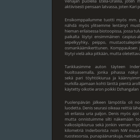
Venäjän puolella Etelä-Uralilla, joten 
aktiivisesti pensaan latvassa, joten Kar
Ensikomppailumme tuotti myös mm. pikk
nähdä myös ylitsemme lentänyt musta
hieman erilaisessa biotoopissa, jossa tulv
paikalta löytyi ensimmäinen caspius-al
sepelkyyhky, peippo, mustaotsalepin
osmankäämikerttunen. Komppauksen jä
löytyi vielä aika pitkään, mutta oletettava
Tankkasimme auton täyteen Inderbo
huoltoasemalla, jonka pihassa näkyi 
sekä pari töyhtökiurua ja käännyim
nurkilla ajamaan kohti länttä pientä aroll
käytetty oikotie aron poikki Dzhangalan k
Puolenpäivän jälkeen lämpötila oli n
luodetta. Denis seurasi oikeaa reittiä lä
oli erilaisia uria paljon. Denis myös ajo
mutta onnistuimme silti näkemään tode
valkosiipikiurua sekä jonkin verran m
kilometriä Inderborista noin NW muuta
ruostesorsia, punapäänarskuja, neitokurki