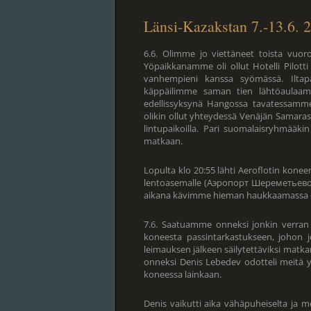
Länsi-Kazakstan 7.-13.6. 
6.6. Olimme jo viettäneet toista vuor
Yöpaikkanamme oli ollut Hotelli Pilott
vanhempieni kanssa syömässä. Iltapä
käppäilimme saman tien lähtöaulaam
edellissyksynä Hangossa tavatessamme
olikin ollut yhteydessä Venäjän Samarass
lintupaikoilla. Pari suomalaisryhmääkin
matkaan.
Lopulta klo 20:55 lähti Aeroflotin kon
lentoasemalle (Аэропорт Шереметьево) 
aikana kävimme hieman haukkaamassa eväs
7.6. Saatuamme onneksi jonkin verran 
koneesta passintarkastukseen, johon 
leimauksen jälkeen säilytettäviksi matka
onneksi Denis Lebedev odotteli meitä yh
koneessa lainkaan.
Denis vaikutti aika vähäpuheiselta ja m