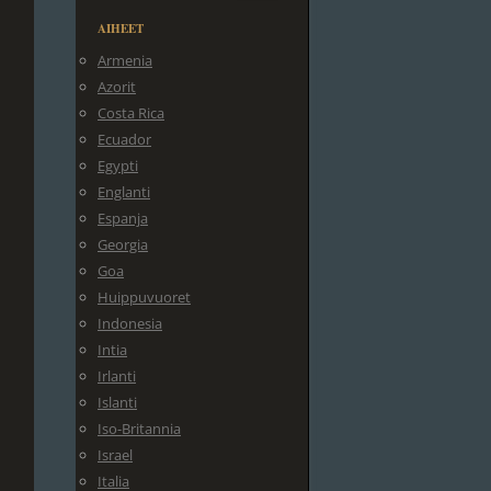
AIHEET
Armenia
Azorit
Costa Rica
Ecuador
Egypti
Englanti
Espanja
Georgia
Goa
Huippuvuoret
Indonesia
Intia
Irlanti
Islanti
Iso-Britannia
Israel
Italia