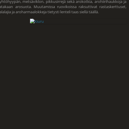
töyhtöhyypän, metsäviklon, pikkusirrejä sekä arokotkia, arohiirihaukkoja ja
takaan arosuota. Muutamissa ruovikoissa raksuttivat rastaskerttuset,
ajia ja aroharmaalokkeja tietysti lenteli taas siellä täällä.