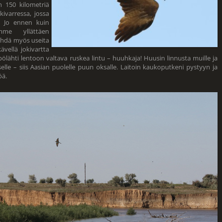
150 kilometriä
ivarressa, jossa
 Jo ennen kuin
me yllättäen
ähdä myös useita
ävellä jokivartta
ölähti lentoon valtava ruskea lintu – huuhkaja! Huusin linnusta muille ja
elle – siis Aasian puolelle puun oksalle. Laitoin kaukoputkeni pystyyn ja
öä.