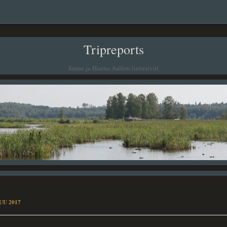
Tripreports
Janne ja Hanna Aallon lintusivut
UU 2017