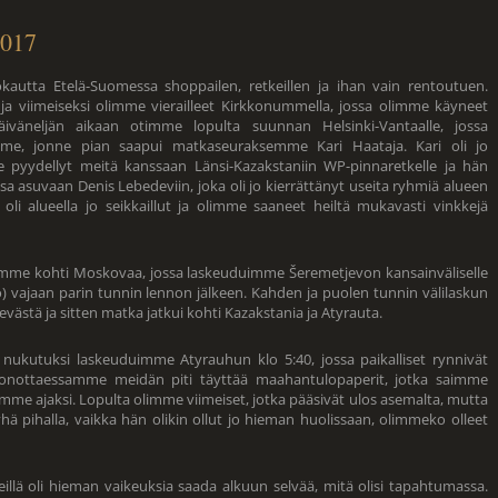
2017
okautta Etelä-Suomessa shoppailen, retkeillen ja ihan vain rentoutuen.
i ja viimeiseksi olimme vierailleet Kirkkonummella, jossa olimme käyneet
iväneljän aikaan otimme lopulta suunnan Helsinki-Vantaalle, jossa
me, jonne pian saapui matkaseuraksemme Kari Haataja. Kari oli jo
 pyydellyt meitä kanssaan Länsi-Kazakstaniin WP-pinnaretkelle ja hän
a asuvaan Denis Lebedeviin, joka oli jo kierrättänyt useita ryhmiä alueen
 oli alueella jo seikkaillut ja olimme saaneet heiltä mukavasti vinkkejä
eemme kohti Moskovaa, jossa laskeuduimme Šeremetjevon kansainväliselle
vajaan parin tunnin lennon jälkeen. Kahden ja puolen tunnin välilaskun
tä ja sitten matka jatkui kohti Kazakstania ja Atyrauta.
nukutuksi laskeuduimme Atyrauhun klo 5:40, jossa paikalliset rynnivät
jonottaessamme meidän piti täyttää maahantulopaperit, jotka saimme
mme ajaksi. Lopulta olimme viimeiset, jotka pääsivät ulos asemalta, mutta
ä pihalla, vaikka hän olikin ollut jo hieman huolissaan, olimmeko olleet
eillä oli hieman vaikeuksia saada alkuun selvää, mitä olisi tapahtumassa.