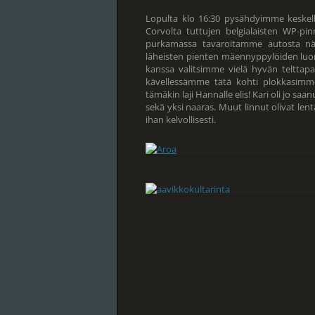
Lopulta klo 16:30 pysähdyimme keskellä 
Corvolta tuttujen belgialaisten WP-pi
purkamassa tavaroitamme autosta näi
läheisten pienten mäennyppylöiden luo
kanssa valitsimme vielä hyvän teltta
kävellessämme tätä kohti plokkasimme
tämäkin laji Hannalle elis! Kari oli jo saa
sekä yksi naaras. Muut linnut olivat l
ihan kelvollisesti.