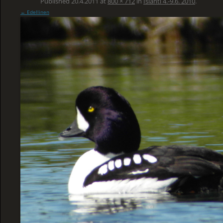
Published
20.4.2011
at
800 × 712
in
Islanti 4.-9.6. 2010
.
← Edellinen