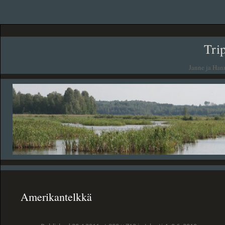
Tri
Janne ja Han
Amerikantelkkä