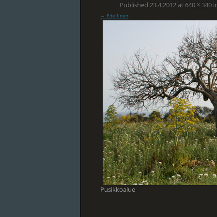
Published
23.4.2012
at
640 × 340
i
← Edellinen
Pusikkoalue