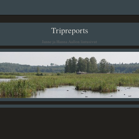
Tripreports
Janne ja Hanna Aallon lintusivut