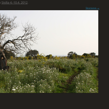
n
Sisilia 4.-10.4. 2012
.
Seuraava →