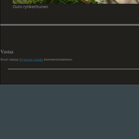
Outo rytikerttunen
Vastaa
Sinun täytyy
kirjautua sisään
kommentoidaksesi.