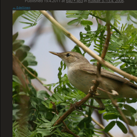
Published
19.4.2011
at
640 × 463
in
Kuwait 3.-13.4. 2008
.
← Edellinen