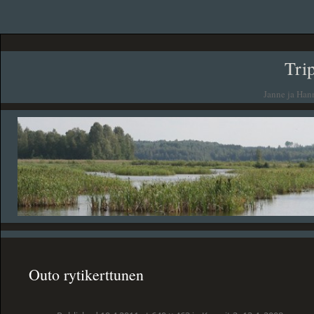
Tri
Janne ja Han
Outo rytikerttunen