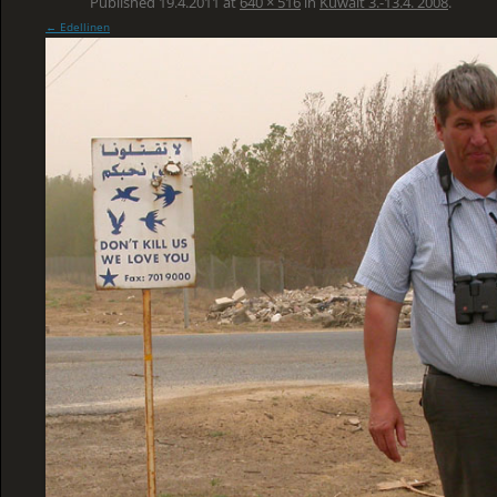
Published
19.4.2011
at
640 × 516
in
Kuwait 3.-13.4. 2008
.
← Edellinen