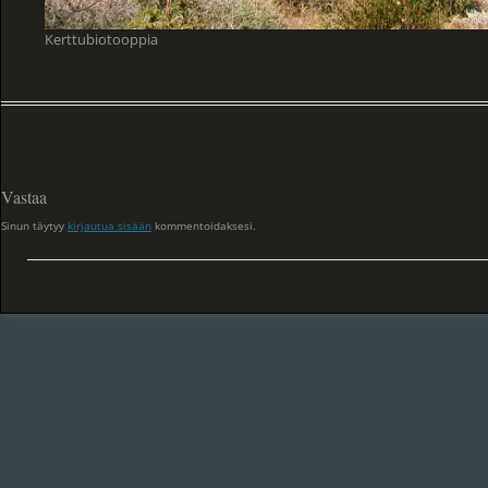
Kerttubiotooppia
Vastaa
Sinun täytyy
kirjautua sisään
kommentoidaksesi.