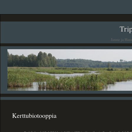
Tri
Janne ja Han
Kerttubiotooppia