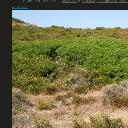
Published
18.4.2011
at
640 × 480
in
Korsika ja Sardinia 4.-14.8.
← Edellinen