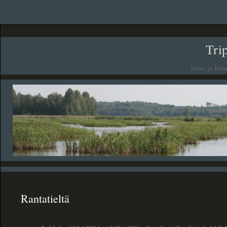
Tri
Janne ja Han
Rantatieltä