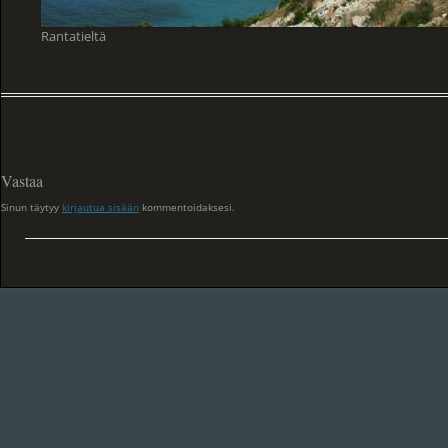
Rantatieltä
Vastaa
Sinun täytyy
kirjautua sisään
kommentoidaksesi.