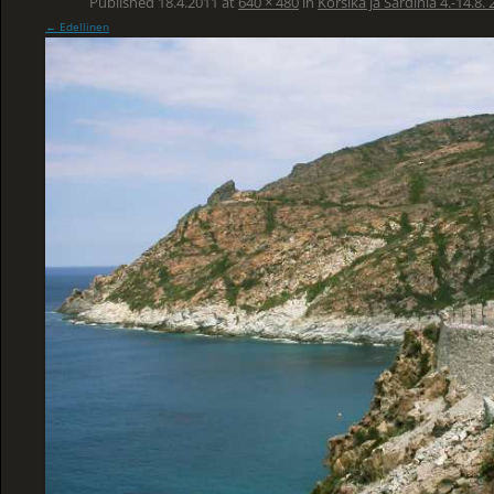
Published
18.4.2011
at
640 × 480
in
Korsika ja Sardinia 4.-14.8.
← Edellinen