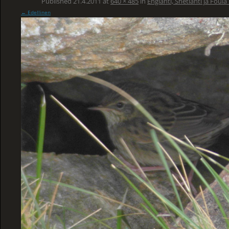
Published
21.4.2011
at
640 × 485
in
Englanti, Shetlanti ja Foula
← Edellinen