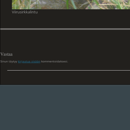
Viirusirkkalintu
Vastaa
Sinun täytyy
kirjautua sisään
kommentoidaksesi.