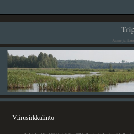
Tri
Janne ja Han
Viirusirkkalintu