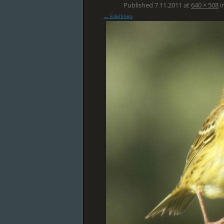
Published
7.11.2011
at
640 × 508
i
← Edellinen