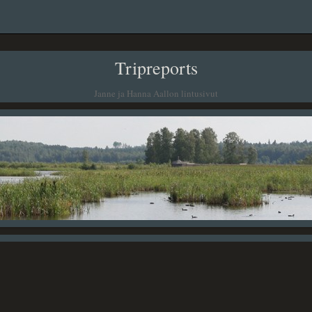
Tripreports
Janne ja Hanna Aallon lintusivut