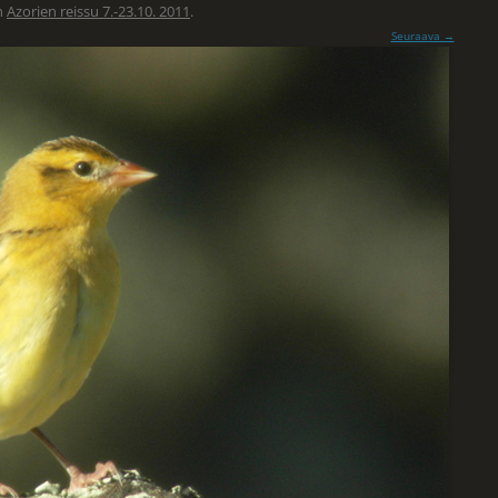
n
Azorien reissu 7.-23.10. 2011
.
Seuraava →