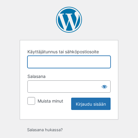
Kirjaudu
sisään
Käyttäjätunnus tai sähköpostiosoite
Salasana
Muista minut
Salasana hukassa?