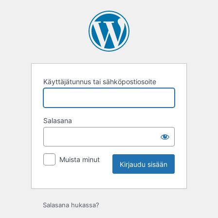
Kirjaudu
sisään
Käyttäjätunnus tai sähköpostiosoite
Salasana
Muista minut
Salasana hukassa?