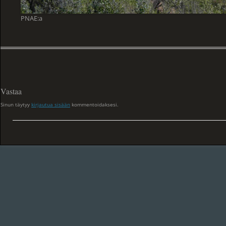
PNAE:a
Vastaa
Sinun täytyy
kirjautua sisään
kommentoidaksesi.