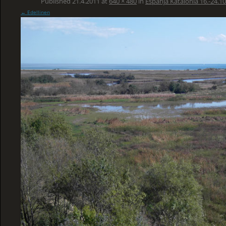
Published
21.4.2011
at
640 × 480
in
Espanja Katalonia 16.-24.10
← Edellinen