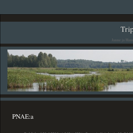
Tri
Janne ja Han
PNAE:a