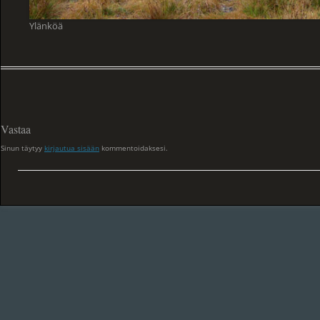
Ylänköä
Vastaa
Sinun täytyy
kirjautua sisään
kommentoidaksesi.