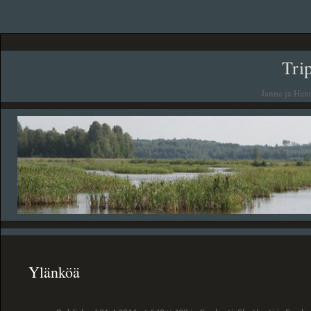
Tri
Janne ja Han
Ylänköä