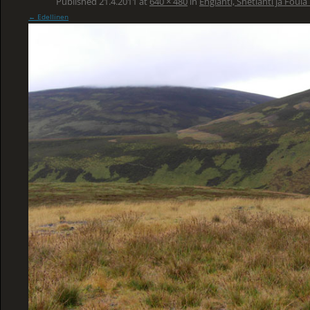
Published
21.4.2011
at
640 × 480
in
Englanti, Shetlanti ja Foula
← Edellinen